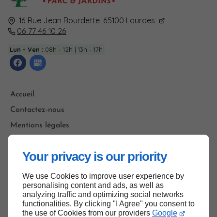
16 Rue Jean Bourdette,
65100
Lourdes
06 77 46 10 26
Lun - Ven :
08h - 12h | 13h - 17h
Accueil
Contactez-nous
Mentions légales
Plan du site
Your privacy is our priority
We use Cookies to improve user experience by
Haut de page
personalising content and ads, as well as
analyzing traffic and optimizing social networks
functionalities. By clicking "I Agree" you consent to
the use of Cookies from our providers
Google