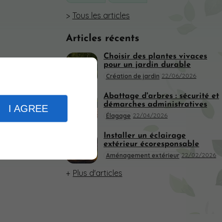
Tous les articles
Articles récents
Choisir des plantes vivaces
pour un jardin durable
22/06/2026
Création de jardin
Abattage d'arbres : sécurité et
démarches administratives
I AGREE
22/04/2026
Élagage
Installer un éclairage
extérieur écoresponsable
22/02/2026
Aménagement extérieur
Plus d'articles