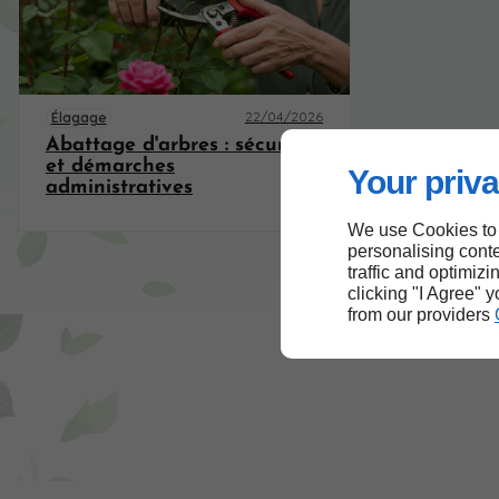
22/04/2026
Élagage
Abattage d'arbres : sécurité
et démarches
Your priva
administratives
We use Cookies to
personalising conte
traffic and optimizi
clicking "I Agree" 
from our providers