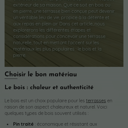
extérieur de sa maison. Que ce soit en bois ou
en pierre, une terrasse bien conçue peut devenir
un véritable lieu de vie, propice à la détente et
aux repas en plein air. Dans cet article, nous
explorerons les différentes étapes et
considérations pour concevoir une terrasse
naturelle, tout en mettant l'accent sur les
matériaux les plus populaires : le bois et la
pierre.
Choisir le bon matériau
Le bois : chaleur et authenticité
Le bois est un choix populaire pour les
terrasses
en
raison de son aspect chaleureux et naturel. Voici
quelques types de bois souvent utilisés :
Pin traité
: économique et résistant aux